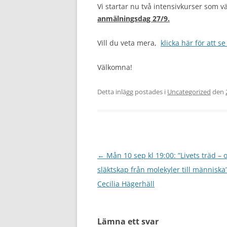
Vi startar nu två intensivkurser som v
anmälningsdag 27/9.
Vill du veta mera,
klicka här för att s
Välkomna!
Detta inlägg postades i
Uncategorized
den
Inläggsnavigering
←
Mån 10 sep kl 19:00: ”Livets träd –
släktskap från molekyler till människa”
Cecilia Hägerhäll
Lämna ett svar