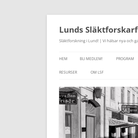
Hoppa
till
innehåll
Lunds Släktforskarf
Släktforskning i Lund! | Vi hälsar nya och
HEM
BLI MEDLEM!
PROGRAM
AKTUELLT
RESURSER
OM LSF
JOURHAVAN
LÄNKAR
HISTORIK
STUDIECIR
OM SLÄKTFORSKNING
STYRELSEN 2026
FÖRSAM
KURSVERK
RABATT I RÖTTERBOKHANDELN
STADGAR
ONSDAGSC
ANCESTRY – RABATT
LSF HANTERING AV
ARKIVCENT
PERSONUPPGIFTER
SKÅNES