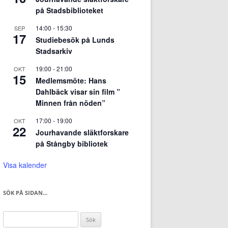
på Stadsbiblioteket
14:00
-
15:30
SEP
17
Studiebesök på Lunds
Stadsarkiv
19:00
-
21:00
OKT
15
Medlemsmöte: Hans
Dahlbäck visar sin film ”
Minnen från nöden”
17:00
-
19:00
OKT
22
Jourhavande släktforskare
på Stångby bibliotek
Visa kalender
SÖK PÅ SIDAN…
Sök