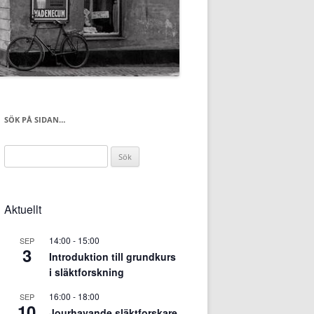
SÖK PÅ SIDAN…
Sök
efter:
Aktuellt
14:00
-
15:00
SEP
3
Introduktion till grundkurs
i släktforskning
16:00
-
18:00
SEP
10
Jourhavande släktforskare