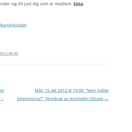
änder sig till just dig som är medlem.
Sista
e kursinbjudan
2012-09-20
.
 om
Mån 15 okt 2012 kl 19:00: ”Vem sydde
 –
blommorna?”, föredrag av Annhelén Olsson
→