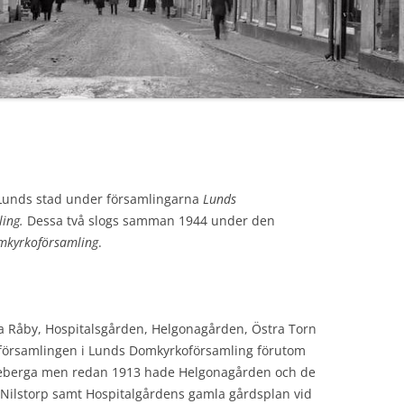
n Lunds stad under församlingarna
Lunds
ling.
Dessa två slogs samman 1944 under den
kyrkoförsamling
.
a Råby, Hospitalsgården, Helgonagården, Östra Torn
 församlingen i Lunds Domkyrkoförsamling förutom
deberga men redan 1913 hade Helgonagården och de
h Nilstorp samt Hospitalgårdens gamla gårdsplan vid