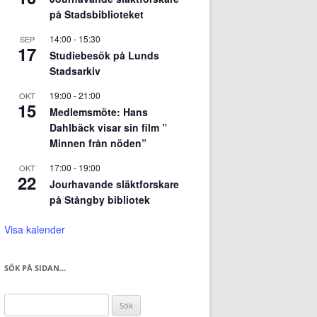
på Stadsbiblioteket
14:00
-
15:30
SEP
17
Studiebesök på Lunds
Stadsarkiv
19:00
-
21:00
OKT
15
Medlemsmöte: Hans
Dahlbäck visar sin film ”
Minnen från nöden”
17:00
-
19:00
OKT
22
Jourhavande släktforskare
på Stångby bibliotek
Visa kalender
SÖK PÅ SIDAN…
Sök