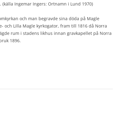
 (källa Ingemar Ingers: Ortnamn i Lund 1970)
Domkyrkan och man begravde sina döda på Magle
 och Lilla Magle kyrkogator, fram till 1816 då Norra
ägde rum i stadens likhus innan gravkapellet på Norra
bruk 1896.