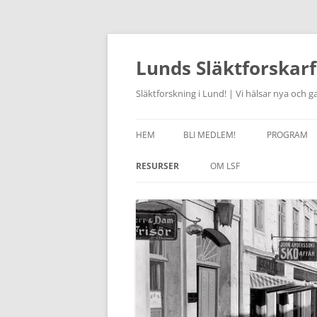
Hoppa
till
innehåll
Lunds Släktforskarf
Släktforskning i Lund! | Vi hälsar nya och
HEM
BLI MEDLEM!
PROGRAM
AKTUELLT
RESURSER
OM LSF
JOURHAVAN
LÄNKAR
HISTORIK
STUDIECIR
OM SLÄKTFORSKNING
STYRELSEN 2026
FÖRSAM
KURSVERK
RABATT I RÖTTERBOKHANDELN
STADGAR
ONSDAGSC
ANCESTRY – RABATT
LSF HANTERING AV
ARKIVCENT
PERSONUPPGIFTER
SKÅNES