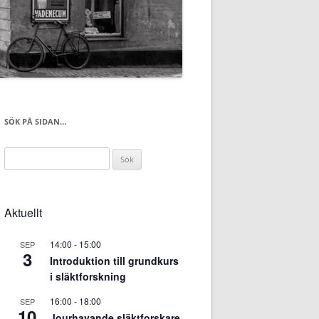
SÖK PÅ SIDAN…
Sök
efter:
Aktuellt
14:00
-
15:00
SEP
3
Introduktion till grundkurs
i släktforskning
16:00
-
18:00
SEP
10
Jourhavande släktforskare