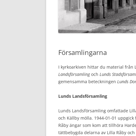
SLÄKTFORSKARFÖRBUNDS
KONTAKT
WEBBSHOP
Församlingarna
I kyrkoarkiven hittar du material frå
Landsförsamling
och
Lunds Stadsförsam
gemensamma beteckningen
Lunds Dom
Lunds Landsförsamling
Lunds Landsförsamling omfattade Lill
och Källby mölla. 1944-01-01 uppgick
Råby ängar som kom att tillhöra Har
tättbebygda delarna av Lilla Råby oc