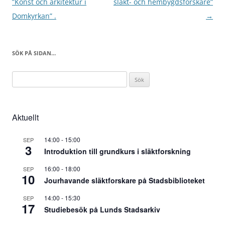
”Konst och arkitektur i
släkt- och hembygdsforskare”
Domkyrkan” .
→
SÖK PÅ SIDAN…
Sök
efter:
Aktuellt
14:00
-
15:00
SEP
3
Introduktion till grundkurs i släktforskning
16:00
-
18:00
SEP
10
Jourhavande släktforskare på Stadsbiblioteket
14:00
-
15:30
SEP
17
Studiebesök på Lunds Stadsarkiv