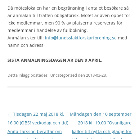
Då möteslokalen har en begränsning i antalet besökare så
är anmälan till träffen obligatorisk. Mötet är även öppet för
icke medlemmar, men 90 % av platserna reserveras för
medlemmar i händelse av fullbokning.
Anmälan sker till:
info@lundsslaktforskarforening.se
med
namn och adress
SISTA ANMÄLNINGSDAGEN ÄR DEN
9 APRIL.
Detta inlägg postades i
Uncategorized
den
2018-03-28
.
Inläggsnavigering
←
Tisdagen 22 maj 2018 kl.
Måndagen den 10 september
16.00 (OBS! veckodag och tid)
2018 kl. 19.00 ”Ovanligare
Anita Larsson berättar om
källor till nytta och glädje för