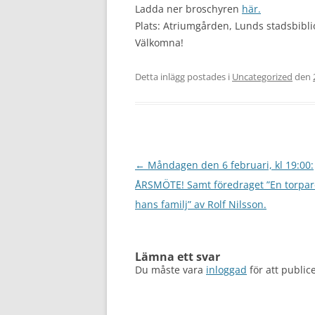
Ladda ner broschyren
här.
Plats: Atriumgården, Lunds stadsbibli
Välkomna!
Detta inlägg postades i
Uncategorized
den
Inläggsnavigering
←
Måndagen den 6 februari, kl 19:00:
ÅRSMÖTE! Samt föredraget ”En torpar
hans familj” av Rolf Nilsson.
Lämna ett svar
Du måste vara
inloggad
för att publi