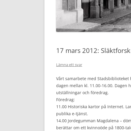
SLÄKTFORSKARFÖRBUNDS
KONTAKT
WEBBSHOP
17 mars 2012: Släktforsk
Lämna ett svar
Vårt samarbete med Stadsbiblioteket har
dagen mellan kl. 11.00-16.00. Dagen h
utställningar och föredrag.
Föredrag:
11.00 Historiska kartor på Internet. La
publika e-tjänst.
14.00 Jordegumman Magdalena – dömd 
berättar om ett kvinnoöde på 1800-tal