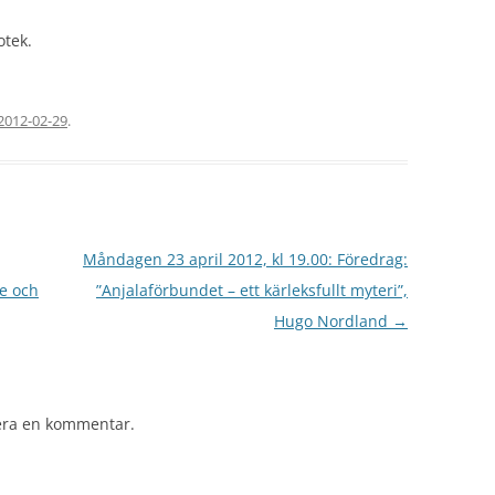
otek.
2012-02-29
.
Måndagen 23 april 2012, kl 19.00: Föredrag:
e och
”Anjalaförbundet – ett kärleksfullt myteri”,
Hugo Nordland
→
cera en kommentar.