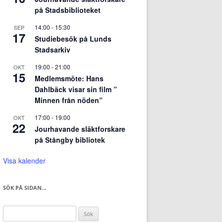
på Stadsbiblioteket
14:00
-
15:30
SEP
17
Studiebesök på Lunds
Stadsarkiv
19:00
-
21:00
OKT
15
Medlemsmöte: Hans
Dahlbäck visar sin film ”
Minnen från nöden”
17:00
-
19:00
OKT
22
Jourhavande släktforskare
på Stångby bibliotek
Visa kalender
SÖK PÅ SIDAN…
Sök