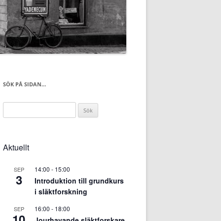
SÖK PÅ SIDAN…
Sök
efter:
Aktuellt
14:00
-
15:00
SEP
3
Introduktion till grundkurs
i släktforskning
16:00
-
18:00
SEP
10
Jourhavande släktforskare