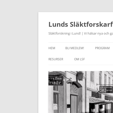
Hoppa
till
innehåll
Lunds Släktforskarf
Släktforskning i Lund! | Vi hälsar nya och
HEM
BLI MEDLEM!
PROGRAM
AKTUELLT
RESURSER
OM LSF
JOURHAVAN
LÄNKAR
HISTORIK
STUDIECIR
OM SLÄKTFORSKNING
STYRELSEN 2026
FÖRSAM
KURSVERK
RABATT I RÖTTERBOKHANDELN
STADGAR
ONSDAGSC
ANCESTRY – RABATT
LSF HANTERING AV
ARKIVCENT
PERSONUPPGIFTER
SKÅNES