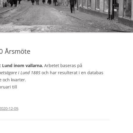
00 Årsmöte
et
Lund inom vallarna.
Arbetet baseras på
ghetsägare i Lund 1885
och har resulterat i en databas
e och kvarter.
uari till
2020-12-09
.