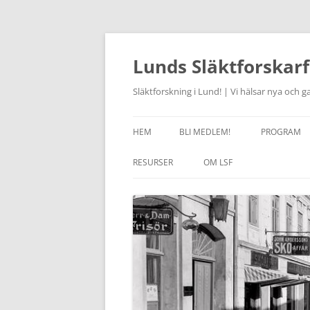
Hoppa
till
innehåll
Lunds Släktforskarf
Släktforskning i Lund! | Vi hälsar nya och
HEM
BLI MEDLEM!
PROGRAM
AKTUELLT
RESURSER
OM LSF
JOURHAVAN
LÄNKAR
HISTORIK
STUDIECIR
OM SLÄKTFORSKNING
STYRELSEN 2026
FÖRSAM
KURSVERK
RABATT I RÖTTERBOKHANDELN
STADGAR
ONSDAGSC
ANCESTRY – RABATT
LSF HANTERING AV
ARKIVCENT
PERSONUPPGIFTER
SKÅNES