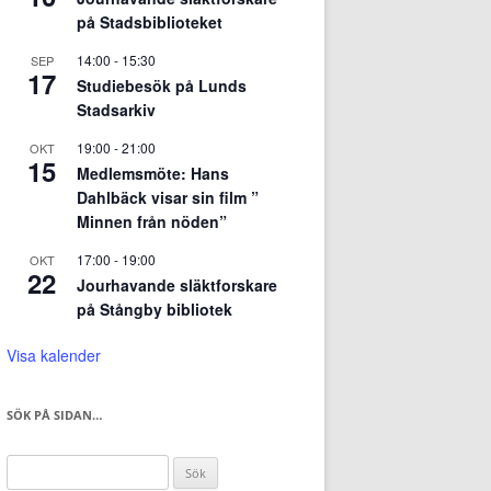
på Stadsbiblioteket
14:00
-
15:30
SEP
17
Studiebesök på Lunds
Stadsarkiv
19:00
-
21:00
OKT
15
Medlemsmöte: Hans
Dahlbäck visar sin film ”
Minnen från nöden”
17:00
-
19:00
OKT
22
Jourhavande släktforskare
på Stångby bibliotek
Visa kalender
SÖK PÅ SIDAN…
Sök