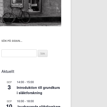
SÖK PÅ SIDAN…
Sök
efter:
Aktuellt
14:00
-
15:00
SEP
3
Introduktion till grundkurs
i släktforskning
16:00
-
18:00
SEP
10
Jourhavande släktforskare