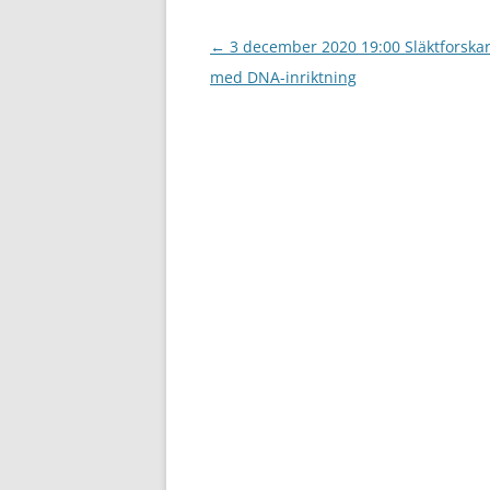
Inläggsnavigering
←
3 december 2020 19:00 Släktforska
med DNA-inriktning