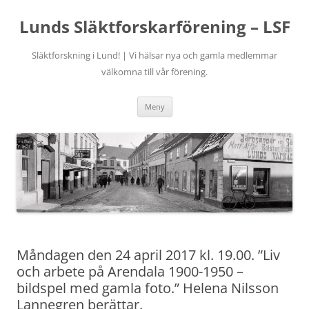
Hoppa
till
Lunds Släktforskarförening – LSF
innehåll
Släktforskning i Lund! | Vi hälsar nya och gamla medlemmar
välkomna till vår förening.
Meny
Måndagen den 24 april 2017 kl. 19.00. ”Liv
och arbete på Arendala 1900-1950 –
bildspel med gamla foto.” Helena Nilsson
Lannegren berättar.