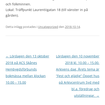
och folkminnen.
Lokal: Träffpunkt Laurentiigatan 18 (till vänster in på
gården).
Detta inlägg postades i
Uncategorized
den
2018-10-14
.
Inläggsnavigering
←
Lördagen den 13 oktober
Lördagen den 10 november
2018 på ACS Skånes
2018 kl. 10.00 – 15.00.
Hembygdsförbunds
Arkivens dag. Årets tema är
bokmässa mellan klockan
”Fest och glädje” Öppet hus
10.00 – 15.00
på Arkivcentrum Syd med
bl.a. föredrag och
utställningar.
→