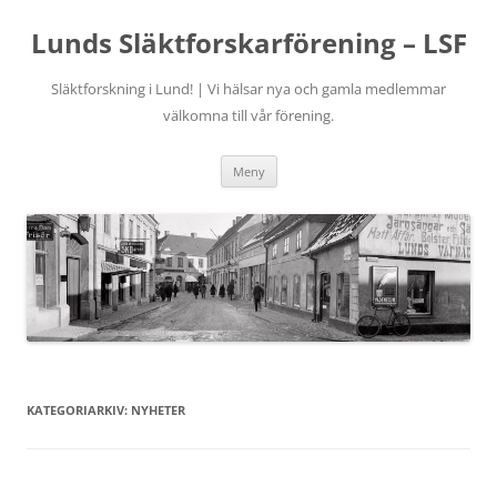
Hoppa
till
Lunds Släktforskarförening – LSF
innehåll
Släktforskning i Lund! | Vi hälsar nya och gamla medlemmar
välkomna till vår förening.
Meny
KATEGORIARKIV:
NYHETER