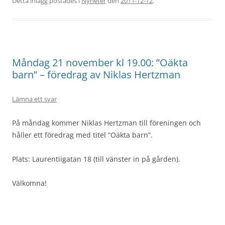
Detta inlägg postades i
Nyheter
den
2011-12-12
.
Måndag 21 november kl 19.00: ”Oäkta
barn” – föredrag av Niklas Hertzman
Lämna ett svar
På måndag kommer Niklas Hertzman till föreningen och
håller ett föredrag med titel ”Oäkta barn”.
Plats: Laurentiigatan 18 (till vänster in på gården).
Välkomna!