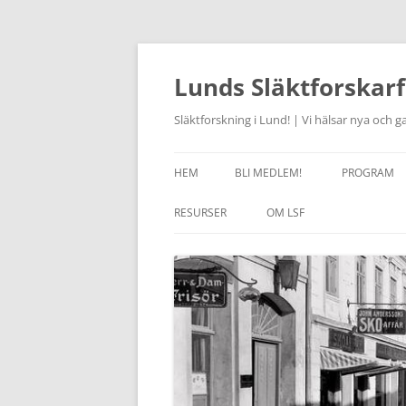
Hoppa
till
innehåll
Lunds Släktforskarf
Släktforskning i Lund! | Vi hälsar nya och
HEM
BLI MEDLEM!
PROGRAM
AKTUELLT
RESURSER
OM LSF
JOURHAVAN
LÄNKAR
HISTORIK
STUDIECIR
OM SLÄKTFORSKNING
STYRELSEN 2026
FÖRSAM
KURSVERK
RABATT I RÖTTERBOKHANDELN
STADGAR
ONSDAGSC
ANCESTRY – RABATT
LSF HANTERING AV
ARKIVCENT
PERSONUPPGIFTER
SKÅNES