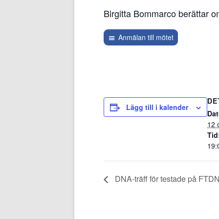
Birgitta Bommarco berättar om 
Anmälan till mötet
DE
Lägg till i kalender
Da
12 
Tid
19:
DNA-träff för testade på FTD