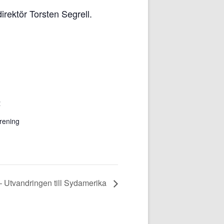
irektör Torsten Segrell.
R
örening
 Utvandringen till Sydamerika