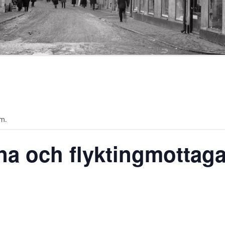
m.
na och flyktingmottaga
5