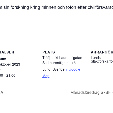
sin forskning kring minnen och foton efter civilförsvarsd
TALJER
PLATS
ARRANGÖ
Träffpunkt Laurentiigatan
Lunds
tum:
Släktforskarf
S:t Laurentiigatan 18
oktober 2023
Lund
,
Sverige
+ Google
:
00 - 21:00
Map
NA
Månadsföredrag SkSF –