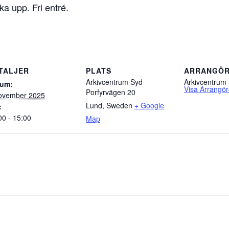
a upp. Fri entré.
TALJER
PLATS
ARRANGÖ
Arkivcentrum Syd
Arkivcentrum
tum:
Visa Arrangör
Porfyrvägen 20
ovember 2025
Lund
,
Sweden
+ Google
:
00 - 15:00
Map