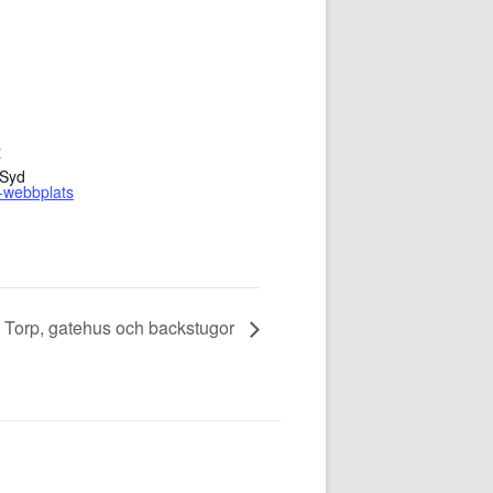
R
 Syd
-webbplats
Torp, gatehus och backstugor