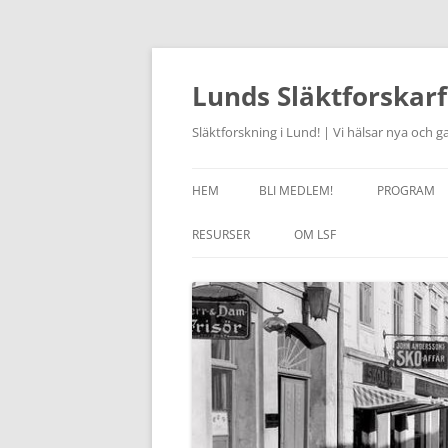
Hoppa
till
innehåll
Lunds Släktforskarf
Släktforskning i Lund! | Vi hälsar nya och
HEM
BLI MEDLEM!
PROGRAM
AKTUELLT
RESURSER
OM LSF
JOURHAVAN
LÄNKAR
HISTORIK
STUDIECIR
OM SLÄKTFORSKNING
STYRELSEN 2026
FÖRSAM
KURSVERK
RABATT I RÖTTERBOKHANDELN
STADGAR
ONSDAGSC
ANCESTRY – RABATT
LSF HANTERING AV
ARKIVCENT
PERSONUPPGIFTER
SKÅNES