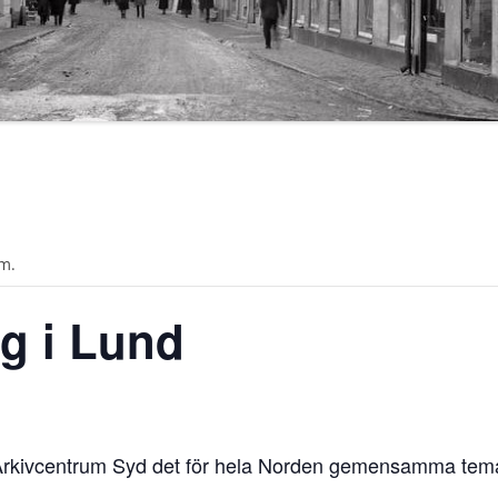
m.
g i Lund
å Arkivcentrum Syd det för hela Norden gemensamma tem